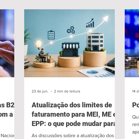
23 de jun.
2 min de leitura
14 d
as B2B
Atualização dos limites de
Po
om a
faturamento para MEI, ME e
Qu
EPP: o que pode mudar para
re
as empresas?
apa
 Nacional
As discussões sobre a atualização dos