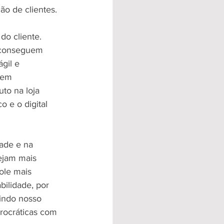
ão de clientes.
do cliente. 
s conseguem 
gil e 
bem 
to na loja 
o e o digital 
dade e na 
ejam mais 
ole mais 
ilidade, por 
indo nosso 
urocráticas com 