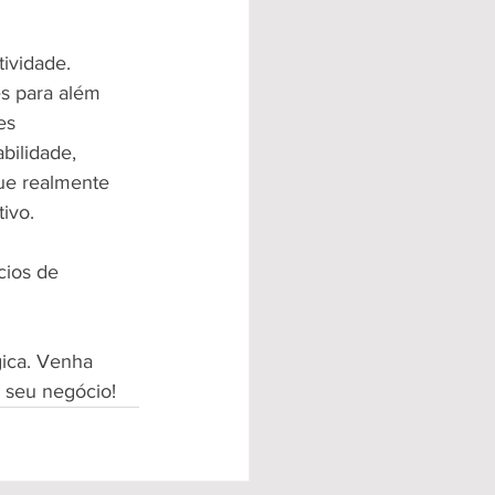
ividade. 
s para além 
es 
bilidade, 
que realmente 
ivo.
cios de 
gica. Venha 
 seu negócio!