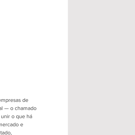
 empresas de 
tal — o chamado 
unir o que há 
 mercado e 
tado, 