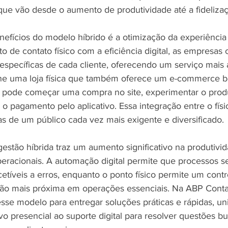
ue vão desde o aumento de produtividade até a fidelizaç
efícios do modelo híbrido é a otimização da experiência 
de contato físico com a eficiência digital, as empresa
specíficas de cada cliente, oferecendo um serviço mais á
ine uma loja física que também oferece um e-commerce 
te pode começar uma compra no site, experimentar o produ
ar o pagamento pelo aplicativo. Essa integração entre o físic
as de um público cada vez mais exigente e diversificado.
estão híbrida traz um aumento significativo na produtivi
eracionais. A automação digital permite que processos s
etíveis a erros, enquanto o ponto físico permite um contr
ão mais próxima em operações essenciais. Na ABP Contab
se modelo para entregar soluções práticas e rápidas, un
o presencial ao suporte digital para resolver questões b