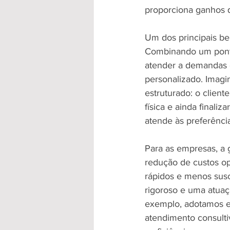
proporciona ganhos q
Um dos principais ben
Combinando um ponto 
atender a demandas e
personalizado. Imag
estruturado: o clien
física e ainda finaliz
atende às preferênci
Para as empresas, a g
redução de custos op
rápidos e menos susc
rigoroso e uma atuaç
exemplo, adotamos es
atendimento consultiv